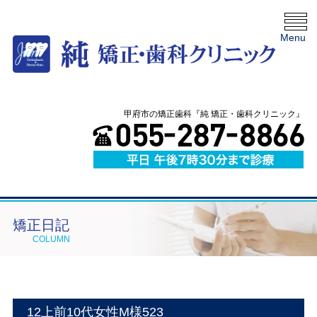
Menu
甲府市の矯正歯科『純 矯正・歯科クリニック』
矯正日記
COLUMN
12上前10代女性M様523