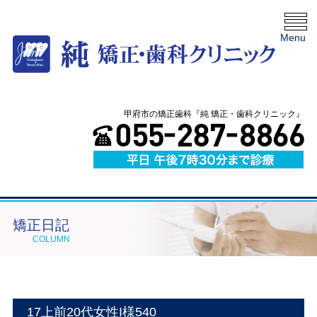
Menu
甲府市の矯正歯科『純 矯正・歯科クリニック』
矯正日記
COLUMN
17上前20代女性I様540