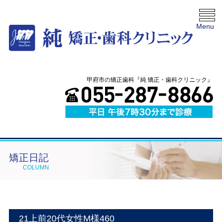
Menu
甲府市の矯正歯科『純 矯正・歯科クリニック』
矯正日記
COLUMN
21上前20代女性M様460