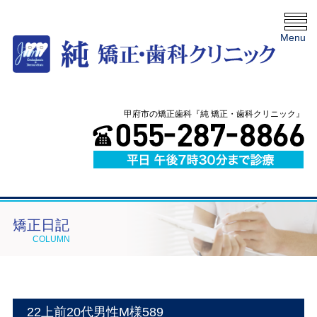
Menu
甲府市の矯正歯科『純 矯正・歯科クリニック』
矯正日記
COLUMN
22上前20代男性M様589