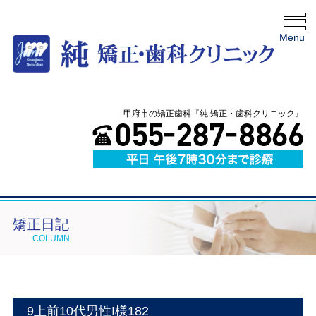
Menu
甲府市の矯正歯科『純 矯正・歯科クリニック』
矯正日記
COLUMN
9上前10代男性I様182