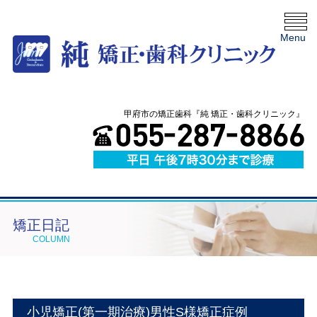
Menu
甲府市の矯正歯科『純 矯正・歯科クリニック』
矯正日記
COLUMN
小児矯正(第一期治療)男性S様矯正症例