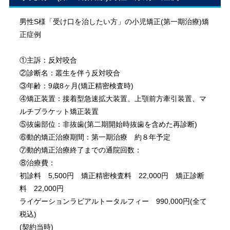
男性S様「受け口を治したい方」の小児矯正(第一期治療)矯
正症例
①主訴：反対咬合
②診断名：叢生を伴う反対咬合
③年齢：9歳8ヶ月(矯正精密検査時)
④矯正装置：接着型急速拡大装置、上顎前方牽引装置、マ
ルチブラケット矯正装置
⑤抜歯部位：非抜歯(第二期開始時抜歯を含めた再診断)
⑥動的矯正治療期間：第一期治療 約８年予定
⑦動的矯正治療終了までの通院回数：
⑧治療費：
初診料 5,500円 矯正精密検査料 22,000円 矯正診断
料 22,000円
ライゲーションラビアルトータルフィー 990,000円(全て
税込)
(契約当時)