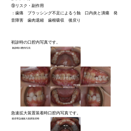
⑨リスク・副作用
：歯痛 ブラッシング不足によるう蝕 口内炎と潰瘍 発
音障害 歯肉退縮 歯根吸収 後戻り
初診時の口腔内写真です。
急速拡大装置装着時口腔内写真です。