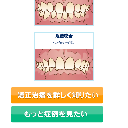
過蓋咬合
かみ合わせが深い