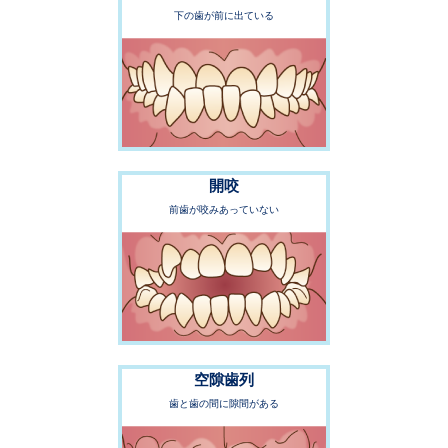
下の歯が前に出ている
開咬
前歯が咬みあっていない
空隙歯列
歯と歯の間に隙間がある