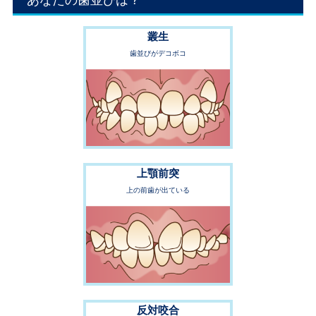
叢生
歯並びがデコボコ
上顎前突
上の前歯が出ている
反対咬合